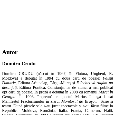
Autor
Dumitru Crudu
Dumitru CRUDU (născut în 1967, în Flutura, Ungheni, R.
Moldova) a debutat în 1994 cu două cărți de poezie:
Falsul
Dimitrie
, Editura Arhipelag, Târgu-Mureș și
E închis vă rugăm nu
deranjați
, Editura Pontica, Constanța, iar de atunci a mai publicat
opt cărți de poezie. În proză a debutat în 2008 cu romanul
Măcel în
Georgia
. În 1998, împreună cu poetul Marius Ianuș,a lansat
Manifestul Fracturismului în ziarul
Monitorul de Brașov
. Scrie și
teatru. După piesele sale s-au jucat spectacole și s-au făcut filme în
Republica Moldova, România, Italia, Franța, Camerun, Haiti,