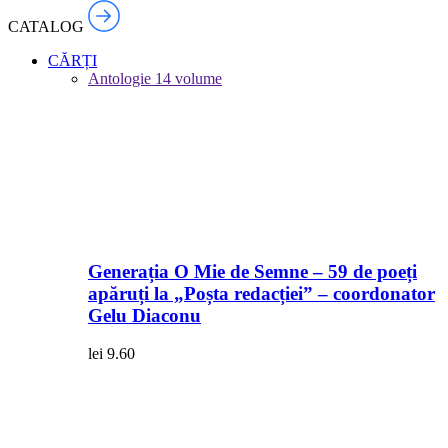
CATALOG
CĂRȚI
Antologie
14 volume
Generația O Mie de Semne – 59 de poeți
apăruți la „Poșta redacției” – coordonator
Gelu Diaconu
lei
9.60