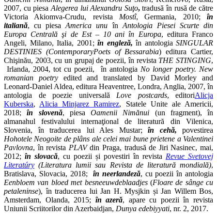
2007, cu piesa
Alegerea lui Alexandru Suţo
,
tradusă în rusă de către
Victoria Akiomva-Crudu, revista
Mostî
, Germania, 2010;
în
italiană
, cu piesa
America unu
în
Antologia Piesei Scurte din
Europa Centrală şi de Est – 10 ani în Europa
, editura Franco
Angeli, Milano, Italia, 2001;
în engleză,
în antologia
SINGULAR
DESTINIES (ContemporaryPoets of Bessarabia
) editura Cartier,
Chişinău, 2003, cu un grupaj de poezii, în revista
THE STINGING
,
Irlanda, 2004, tot cu poezii, în antologia
No longer poetry. New
romanian poetry
edited and translated by David Morley and
Leonard-Daniel Aldea, editura Heaventree, Londra, Anglia, 2007, în
antologia de poezie universală
Love postcards
, editori
Alicja
Kuberska
, ‎
Alicia Minjarez Ramirez
, Statele Unite ale Americii,
2018;
în slovenă
, piesa
Oamenii Nimănui
(un fragment), în
almanahul festivalului internaţional de literatură din Vilenica,
Slovenia, în traducerea lui Ales Mustar;
în cehă,
povestirea
Hohotele Neogoite de plâns ale celei mai bune prietene a Valentinei
Pavlovna
, în revista
PLAV
din Praga, tradusă de Jiri Nasinec, mai,
2012;
în slovacă
, cu poezii și povestiri în revista
Revue Svetovej
Literatúry
(Literatura lumii sau Revista de literatură mondială)
,
Bratislava, Slovacia, 2018;
în neerlandeză
, cu poezii în antologia
Eenbloem van bloed met besneeuwdeblaadjes
(
Floare de sânge cu
petaleninse
), în traducerea lui Jan H. Mysjkin și Jan Willem Bos,
Amsterdam, Olanda, 2015;
în azeră
, apare cu poezii în revista
Uniunii Scriitorilor din Azerbaidjan,
Dunya
edebiyyati
, nr. 2, 2017.