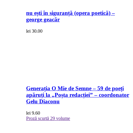
nu ești în siguranță (opera poetică) –
george geacăr
lei
30.00
Generația O Mie de Semne – 59 de poeți
apăruți la „Poșta redacției” – coordonator
Gelu Diaconu
lei
9.60
Proză scurtă
29 volume