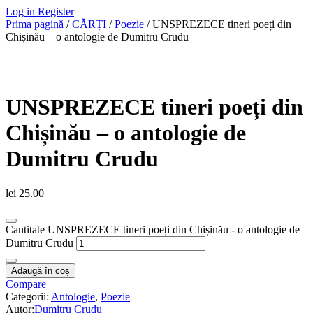
Log in
Register
Prima pagină
/
CĂRȚI
/
Poezie
/ UNSPREZECE tineri poeți din
Chișinău – o antologie de Dumitru Crudu
UNSPREZECE tineri poeți din
Chișinău – o antologie de
Dumitru Crudu
lei
25.00
Cantitate UNSPREZECE tineri poeți din Chișinău - o antologie de
Dumitru Crudu
Adaugă în coș
Compare
Categorii:
Antologie
,
Poezie
Autor:
Dumitru Crudu