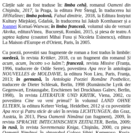
Cărțile sale au fost traduse în:
limba cehă
, romanul
Oameni din
Chişinău, 2017,
la Praga, la editura Petr Štengl, în traducerea lui
JiřiNašinec
;
limba polonă,
Falsul dimitrie
, 2018, la Editura
Instytut
Kultury Miejskiej, Gdańsk, în traducerea lui Jakub Kornhauser și a
Joannei
Kornaś-Warwas;
în limba franceză
, volumul său de versuri
Akvika
, edituraVinea, București, Români, 2015, și piesa de teatru
A
șaptea kafana
(coautori Mihai Fusu și Nicoleta Esinencu), editura
La Maison d'Europe et d'Orient, Paris, în 2005.
Cu poezii, povestiri sau fragmente de roman a fost tradus în limbile:
suedeză
, în revista
Kritiker
, 2018, cu un fragment din romanul
Și
acum, acum, încotro s-o luăm?
;
franceză
, revista
Missive
(Franța,
1996, traducere de Odile Serre), povestirea
Apa rece
în antologia
NOUVELLES de MOLDAVIE
, la editura Non Lieu, Paris, Franţa,
2013;
în
germană,
în
Antologia Poeziei Române Postbelice
,
traducere de Dieter Schlesak, Berlin, 1998 (Rumänische Lyrik der
Gegenwart, Erstausgabe, Erschienen bei Druckhaus Galrev, Berlin,
1998), în revista
LITERATUR UND KRITIK
, Viena, 2002, cu
povestirea
Cine va veni primul?
în volumul
LAND OHNE
ELTERN
, la editura Kehrer Verlag, Heidelber, 2012 și cu povestirile
Apa rece
şi
Patru sticle de ulei
în revista
LICHTUNGEN
, din Graz,
Austria, în 2013, Piesa
Oamenii Nimănui
(un fragment), 2009, în
revista
SPRACHE IMTECHNISCHEN ZEITALTER
, Berlin, 2009;
în rusă
, în revista
Sovremenaia Kniga
, Chişinău, 2000, cu piesa
Oamenii Nimănui
, în almanahul
Golosa Sibiri
, Kemerovo, Rusia,