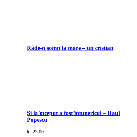
Râde-n somn la mare – un cristian
Și la început a fost întunericul – Raul
Popescu
lei
25.00