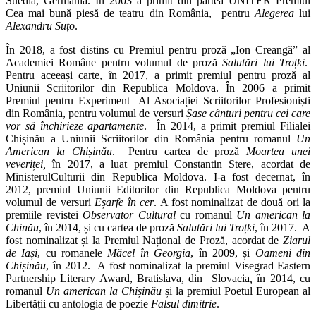
Suedia, Germania. În 2003 a primit din partea UNITER Premiul
Cea mai bună piesă de teatru din România, pentru
Alegerea
lui
Alexandru Suțo
.
În 2018, a fost distins cu Premiul pentru proză „Ion Creangă” al
Academiei Române pentru volumul de proză
Salutări lui Troțki
.
Pentru aceeași carte, în 2017, a primit premiul pentru proză al
Uniunii Scriitorilor din Republica Moldova. În 2006 a primit
Premiul pentru Experiment Al Asociației Scriitorilor Profesioniști
din România, pentru volumul de versuri
Șase cânturi pentru cei care
vor să închirieze apartamente
. În 2014, a primit premiul Filialei
Chișinău a Uniunii Scriitorilor din România pentru romanul
Un
American la Chișinău
. Pentru cartea de proză
Moartea unei
veveriței,
în 2017, a luat premiul Constantin Stere, acordat de
MinisterulCulturii din Republica Moldova. I-a fost decernat, în
2012, premiul Uniunii Editorilor din Republica Moldova pentru
volumul de versuri
Eșarfe în cer
. A fost nominalizat de două ori la
premiile revistei
Observator Cultural
cu romanul
Un american la
Chinău
, în 2014, și cu cartea de proză
Salutări lui Troțki
, în 2017. A
fost nominalizat și la Premiul Național de Proză, acordat de
Ziarul
de Iași
, cu romanele
Măcel în Georgia
, în 2009, și
Oameni din
Chișinău
, în 2012. A fost nominalizat la premiul Visegrad Eastern
Partnership Literary Award, Bratislava, din Slovacia
,
în 2014, cu
romanul
Un american la Chișinău
și la premiul Poetul European al
Libertății cu antologia de poezie
Falsul dimitrie
.