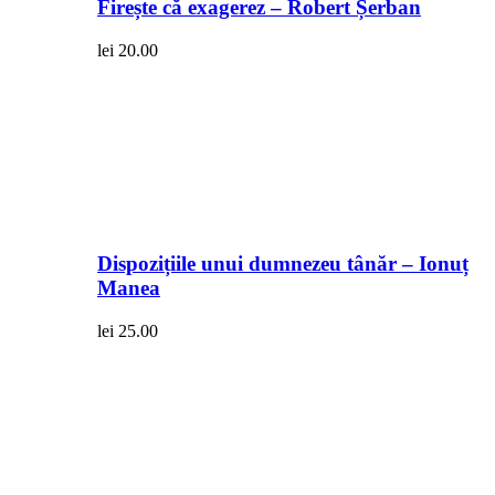
Firește că exagerez – Robert Șerban
lei
20.00
Dispozițiile unui dumnezeu tânăr – Ionuț
Manea
lei
25.00