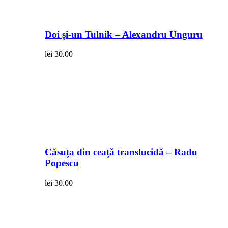
Doi și-un Tulnik – Alexandru Unguru
lei
30.00
Căsuța din ceață translucidă – Radu
Popescu
lei
30.00