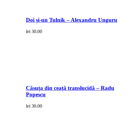
Doi și-un Tulnik – Alexandru Unguru
lei
30.00
Căsuța din ceață translucidă – Radu
Popescu
lei
30.00