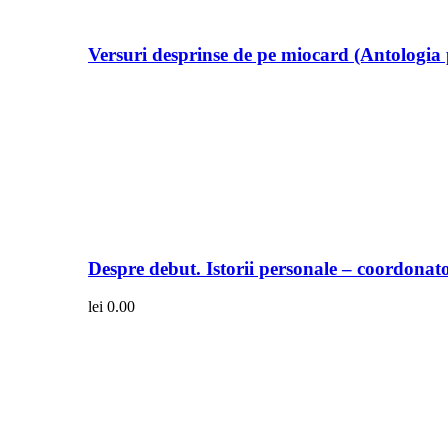
Versuri desprinse de pe miocard (Antologia 
Despre debut. Istorii personale – coordonato
lei
0.00