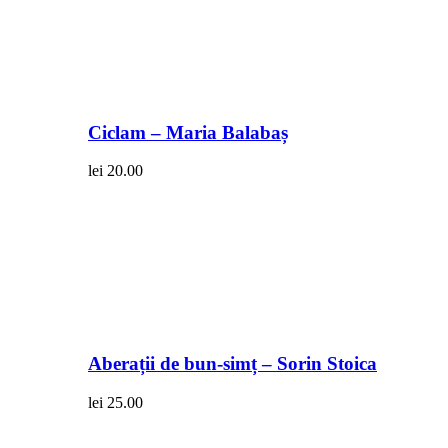
Ciclam – Maria Balabaș
lei
20.00
Aberații de bun-simț – Sorin Stoica
lei
25.00