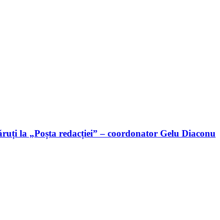
ruți la „Poșta redacției” – coordonator Gelu Diaconu