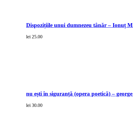
Dispozițiile unui dumnezeu tânăr – Ionuț 
lei
25.00
nu ești în siguranță (opera poetică) – georg
lei
30.00