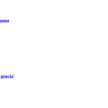
Manea
e geacăr