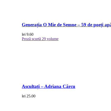
Generația O Mie de Semne – 59 de poeți apă
lei
9.60
Proză scurtă
29 volume
Ascultați – Adriana Cârcu
lei
25.00