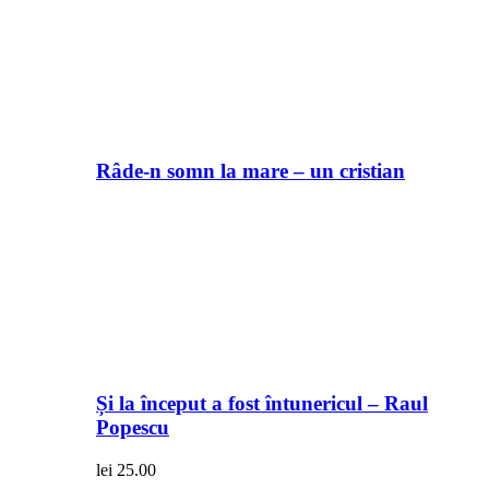
Râde-n somn la mare – un cristian
Și la început a fost întunericul – Raul
Popescu
lei
25.00