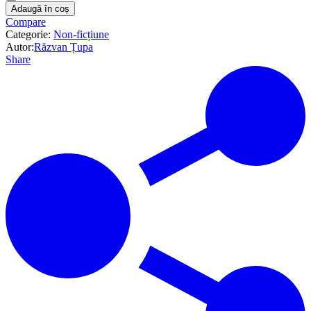
Adaugă în coș
Compare
Categorie:
Non-ficțiune
Autor:
Răzvan Țupa
Share