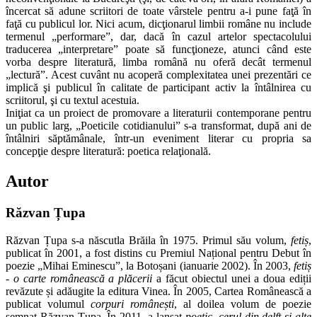
încercat să adune scriitori de toate vârstele pentru a-i pune faţă în
faţă cu publicul lor. Nici acum, dicţionarul limbii române nu include
termenul „performare”, dar, dacă în cazul artelor spectacolului
traducerea „interpretare” poate să funcţioneze, atunci când este
vorba despre literatură, limba română nu oferă decât termenul
„lectură”. Acest cuvânt nu acoperă complexitatea unei prezentări ce
implică şi publicul în calitate de participant activ la întâlnirea cu
scriitorul, şi cu textul acestuia.
Iniţiat ca un proiect de promovare a literaturii contemporane pentru
un public larg, „Poeticile cotidianului” s-a transformat, după ani de
întâlniri săptămânale, într-un eveniment literar cu propria sa
concepţie despre literatură: poetica relaţională.
Autor
Răzvan Țupa
Răzvan Țupa s-a născutla Brăila în 1975. Primul său volum,
fetiș
,
publicat în 2001, a fost distins cu Premiul Național pentru Debut în
poezie „Mihai Eminescu”, la Botoșani (ianuarie 2002). În 2003,
fetiș
- o carte românească a plăcerii
a făcut obiectul unei a doua ediții
revăzute și adăugite la editura Vinea. În 2005, Cartea Românească a
publicat volumul
corpuri românești
, al doilea volum de poezie
semnat Răzvan Țupa. În 2011, a lansat
poetic. cerul din delft și alte