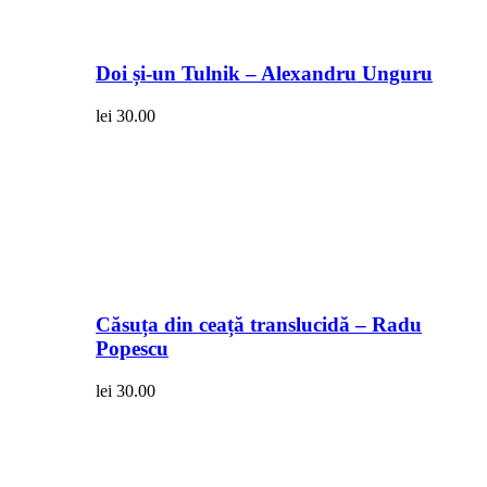
Doi și-un Tulnik – Alexandru Unguru
lei
30.00
Căsuța din ceață translucidă – Radu
Popescu
lei
30.00