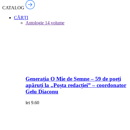
CATALOG
CĂRȚI
Antologie
14 volume
Generația O Mie de Semne – 59 de poeți
apăruți la „Poșta redacției” – coordonator
Gelu Diaconu
lei
9.60