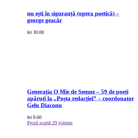
nu ești în siguranță (opera poetică) –
george geacăr
lei
30.00
Generația O Mie de Semne – 59 de poeți
apăruți la „Poșta redacției” – coordonator
Gelu Diaconu
lei
9.60
Proză scurtă
29 volume