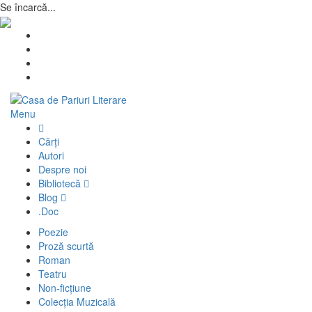
Se încarcă...
Skip
to
Facebook
content
YouTube
Instagram
WordPress
Casa de Pariuri Literare
Literatura română scrie pe mine
Menu
Cărți
Autori
Despre noi
Bibliotecă
Blog
.Doc
Poezie
Proză scurtă
Roman
Teatru
Non-ficțiune
Colecția Muzicală