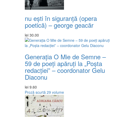
nu ești în siguranță (opera
poetică) – george geacăr
lei
30.00
Generația O Mie de Semne –
59 de poeți apăruți la „Poșta
redacției” – coordonator Gelu
Diaconu
lei
9.60
Proză scurtă
29 volume