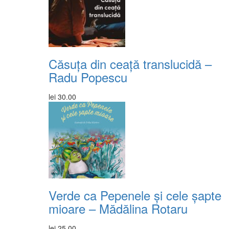
Căsuța din ceață translucidă –
Radu Popescu
lei
30.00
Verde ca Pepenele și cele șapte
mioare – Mădălina Rotaru
lei
25.00