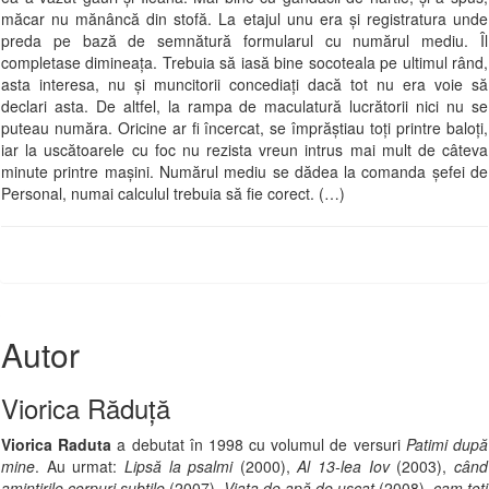
măcar nu mănâncă din stofă. La etajul unu era şi registratura unde
preda pe bază de semnătură formularul cu numărul mediu. Îl
completase dimineaţa. Trebuia să iasă bine socoteala pe ultimul rând,
asta interesa, nu şi muncitorii concediaţi dacă tot nu era voie să
declari asta. De altfel, la rampa de maculatură lucrătorii nici nu se
puteau număra. Oricine ar fi încercat, se împrăştiau toţi printre baloţi,
iar la uscătoarele cu foc nu rezista vreun intrus mai mult de câteva
minute printre maşini. Numărul mediu se dădea la comanda şefei de
Personal, numai calculul trebuia să fie corect. (…)
Autor
Viorica Răduță
Viorica Raduta
a debutat în 1998 cu volumul de versuri
Patimi după
mine
. Au urmat:
Lipsă la psalmi
(2000),
Al 13-lea Iov
(2003),
când
amintirile corpuri subtile
(2007),
Viaţa de apă de uscat
(2008),
cam toţi