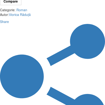
Compare
pe
Categorie:
Roman
Autor:
Viorica Răduță
Lipscani
Share
-
Viorica
Răduță