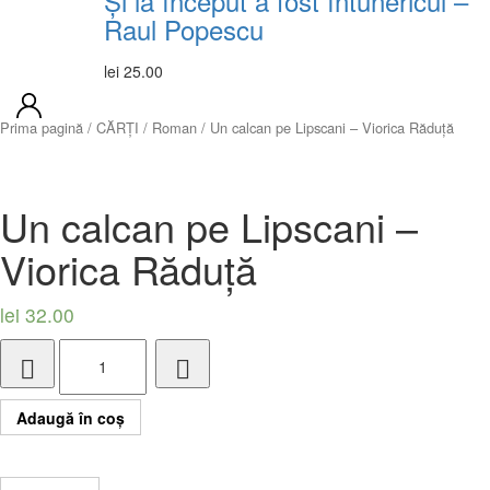
Și la început a fost întunericul –
Raul Popescu
lei
25.00
Prima pagină
/
CĂRȚI
/
Roman
/ Un calcan pe Lipscani – Viorica Răduță
Un calcan pe Lipscani –
Viorica Răduță
lei
32.00
Cantitate
Un
Adaugă în coș
calcan