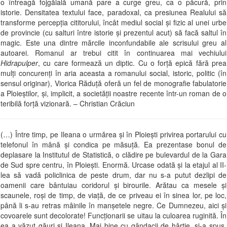
o întreagă fojgăială umană pare a curge greu, ca o păcură, prin
istorie. Densitatea textului face, paradoxal, ca presiunea Realului să
transforme percepția cititorului, încât mediul social și fizic al unei urbe
de provincie (cu salturi între istorie și prezentul acut) să facă saltul în
magic. Este una dintre mărcile inconfundabile ale scrisului greu al
autoarei. Romanul ar trebui citit în continuarea mai vechiului
Hidrapulper
, cu care formează un diptic. Cu o forță epică fără prea
mulți concurenți în aria aceasta a romanului social, istoric, politic (în
sensul originar), Viorica Răduță oferă un fel de monografie fabulatorie
a Ploieștilor, și, implicit, a societății noastre recente într-un roman de o
teribilă forță vizionară. – Christian Crăciun
(…) Între timp, pe Ileana o urmărea şi în Ploieşti privirea portarului cu
telefonul în mână şi condica pe măsuţă. Ea prezentase bonul de
deplasare la Institutul de Statistică, o clădire pe bulevardul de la Gara
de Sud spre centru, în Ploieşti. Enormă. Urcase odată şi la etajul al II-
lea să vadă policlinica de peste drum, dar nu s-a putut dezlipi de
oamenii care bântuiau coridorul şi birourile. Arătau ca mesele şi
scaunele, roşi de timp, de viaţă, de ce priveau ei în sinea lor, pe loc,
până li s-au retras mâinile în manşetele negre. Ce Dumnezeu, aici şi
covoarele sunt decolorate! Funcţionarii se uitau la culoarea ruginită. În
ea a văzut găuri şi Ileana. Mai bine cu gândacii de hârtie, şi-a spus,