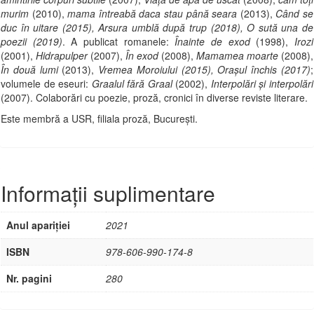
murim
(2010),
mama întreabă daca stau până seara
(2013),
Când se
duc în uitare (2015), Arsura umblă după trup (2018), O sută una de
poezii (2019)
. A publicat romanele:
Înainte de exod
(1998),
Irozi
(2001),
Hidrapulper
(2007),
În exod
(2008),
Mamamea moarte
(2008),
În două lumi
(2013),
Vremea Moroiului (2015), Oraşul închis (2017)
;
volumele de eseuri:
Graalul fără Graal
(2002),
Interpolări şi interpolări
(2007). Colaborări cu poezie, proză, cronici în diverse reviste literare.
Este membră a USR, filiala proză, Bucureşti.
Informații suplimentare
Anul apariției
2021
ISBN
978-606-990-174-8
Nr. pagini
280