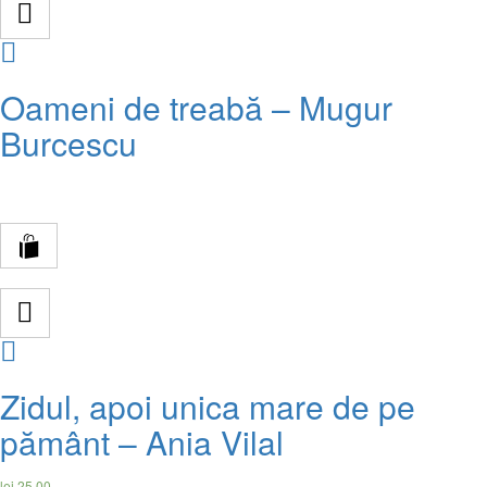
Compare
Oameni de treabă – Mugur
Burcescu
Compare
Zidul, apoi unica mare de pe
pământ – Ania Vilal
lei
25.00