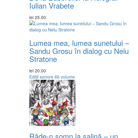
Iulian Vrabete
lei
25.00
Lumea mea, lumea sunetului –
Sandu Grosu în dialog cu Nelu
Stratone
lei
20.00
Ediții sonore
66 volume
Râde-n somn la salină – un