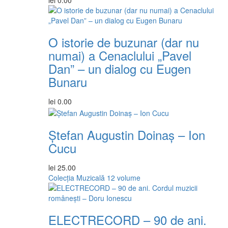
lei
0.00
O istorie de buzunar (dar nu
numai) a Cenaclului „Pavel
Dan” – un dialog cu Eugen
Bunaru
lei
0.00
Ștefan Augustin Doinaș – Ion
Cucu
lei
25.00
Colecția Muzicală
12 volume
ELECTRECORD – 90 de ani.