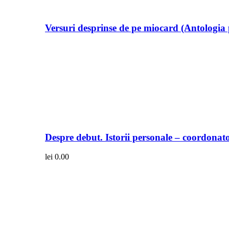
Versuri desprinse de pe miocard (Antologia 
Despre debut. Istorii personale – coordonato
lei
0.00