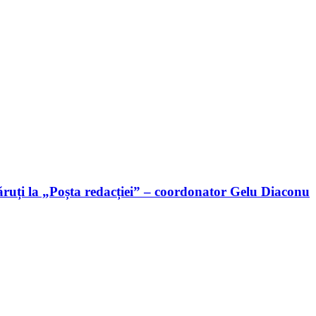
ruți la „Poșta redacției” – coordonator Gelu Diaconu