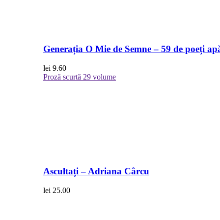
Generația O Mie de Semne – 59 de poeți apă
lei
9.60
Proză scurtă
29 volume
Ascultați – Adriana Cârcu
lei
25.00