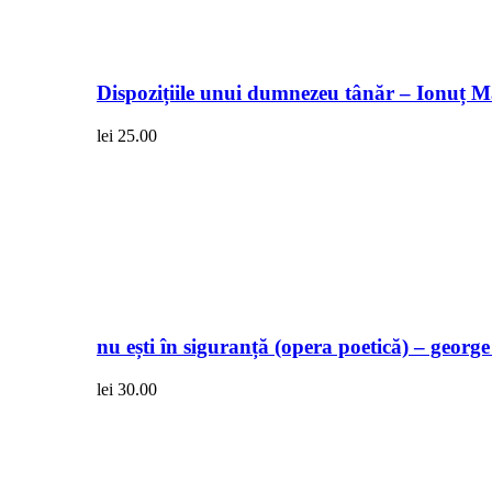
Dispozițiile unui dumnezeu tânăr – Ionuț 
lei
25.00
nu ești în siguranță (opera poetică) – georg
lei
30.00