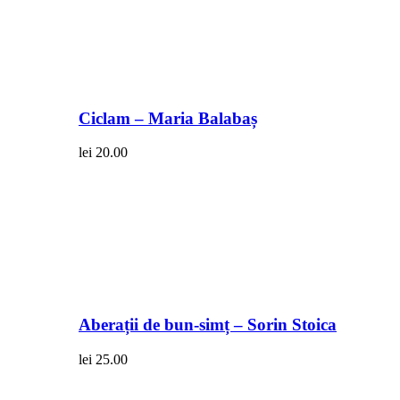
Ciclam – Maria Balabaș
lei
20.00
Aberații de bun-simț – Sorin Stoica
lei
25.00