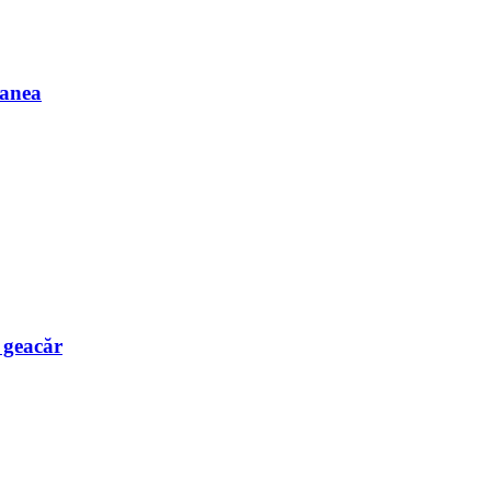
Manea
e geacăr