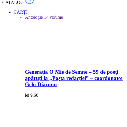
CATALOG
CĂRȚI
Antologie
14 volume
Generația O Mie de Semne – 59 de poeți
apăruți la „Poșta redacției” – coordonator
Gelu Diaconu
lei
9.60