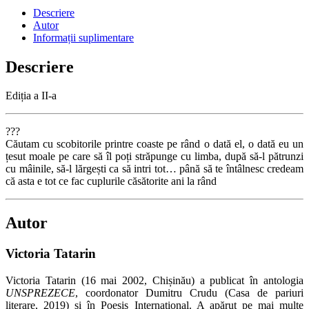
Descriere
Autor
Informații suplimentare
Descriere
Ediția a II-a
???
Căutam cu scobitorile printre coaste pe rând o dată el, o dată eu un
țesut moale pe care să îl poți străpunge cu limba, după să-l pătrunzi
cu mâinile, să-l lărgești ca să intri tot… până să te întâlnesc credeam
că asta e tot ce fac cuplurile căsătorite ani la rând
Autor
Victoria Tatarin
Victoria Tatarin (16 mai 2002, Chișinău) a publicat în antologia
UNSPREZECE
, coordonator Dumitru Crudu (Casa de pariuri
literare, 2019) și în Poesis Internațional. A apărut pe mai multe