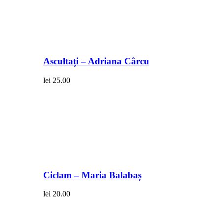
Ascultați – Adriana Cârcu
lei
25.00
Ciclam – Maria Balabaș
lei
20.00