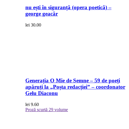
nu ești în siguranță (opera poetică) –
george geacăr
lei
30.00
Generația O Mie de Semne – 59 de poeți
apăruți la „Poșta redacției” – coordonator
Gelu Diaconu
lei
9.60
Proză scurtă
29 volume