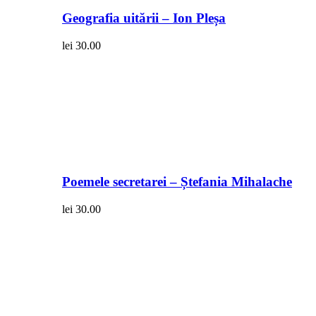
Geografia uitării – Ion Pleșa
lei
30.00
Poemele secretarei – Ștefania Mihalache
lei
30.00