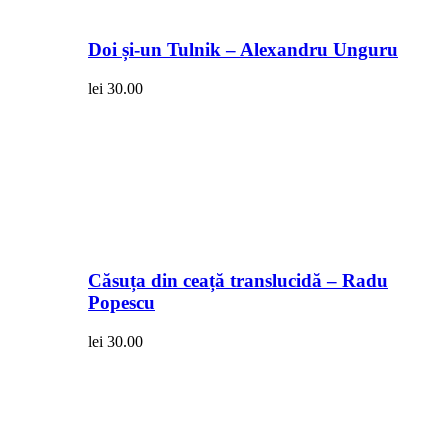
Doi și-un Tulnik – Alexandru Unguru
lei
30.00
Căsuța din ceață translucidă – Radu
Popescu
lei
30.00