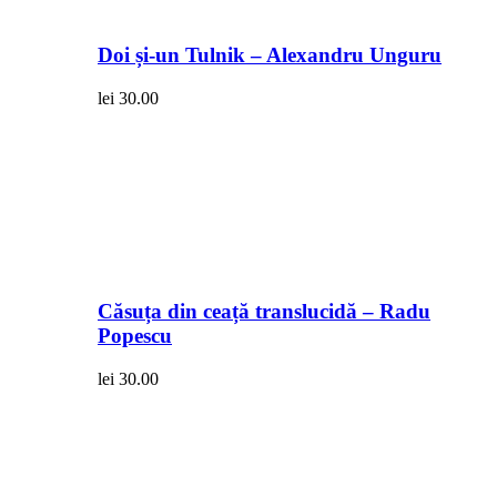
Doi și-un Tulnik – Alexandru Unguru
lei
30.00
Căsuța din ceață translucidă – Radu
Popescu
lei
30.00