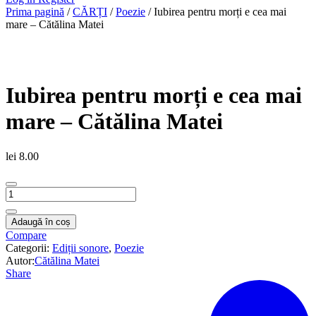
Prima pagină
/
CĂRȚI
/
Poezie
/ Iubirea pentru morți e cea mai
mare – Cătălina Matei
Iubirea pentru morți e cea mai
mare – Cătălina Matei
lei
8.00
Cantitate
Iubirea
pentru
Adaugă în coș
morți
Compare
e
Categorii:
Ediții sonore
,
Poezie
cea
Autor:
Cătălina Matei
mai
Share
mare
-
Cătălina