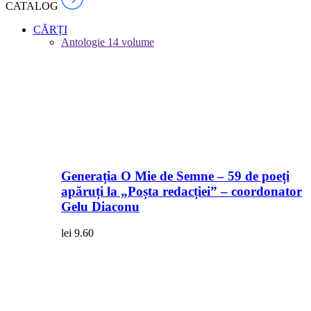
CATALOG
CĂRȚI
Antologie
14 volume
Generația O Mie de Semne – 59 de poeți
apăruți la „Poșta redacției” – coordonator
Gelu Diaconu
lei
9.60