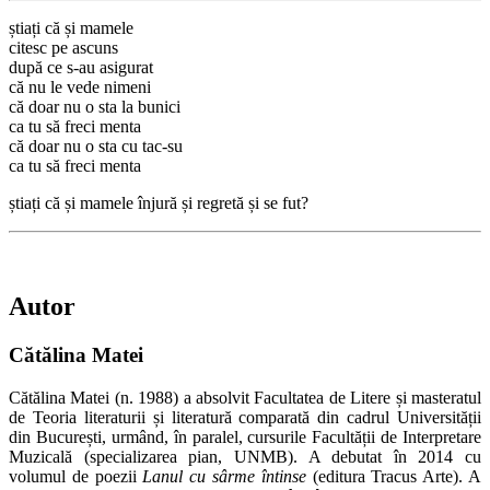
știați că și mamele
citesc pe ascuns
după ce s-au asigurat
că nu le vede nimeni
că doar nu o sta la bunici
ca tu să freci menta
că doar nu o sta cu tac-su
ca tu să freci menta
știați că și mamele înjură și regretă și se fut?
Autor
Cătălina Matei
Cătălina Matei (n. 1988) a absolvit Facultatea de Litere și masteratul
de Teoria literaturii și literatură comparată din cadrul Universității
din București, urmând, în paralel, cursurile Facultății de Interpretare
Muzicală (specializarea pian, UNMB). A debutat în 2014 cu
volumul de poezii
Lanul cu sârme întinse
(editura Tracus Arte). A