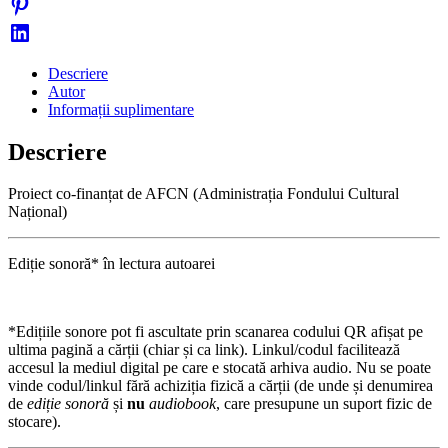
Descriere
Autor
Informații suplimentare
Descriere
Proiect co-finanțat de AFCN (Administrația Fondului Cultural
Național)
Ediție sonoră* în lectura autoarei
*Edițiile sonore pot fi ascultate prin scanarea codului QR afișat pe
ultima pagină a cărții (chiar și ca link). Linkul/codul facilitează
accesul la mediul digital pe care e stocată arhiva audio. Nu se poate
vinde codul/linkul fără achiziția fizică a cărții (de unde și denumirea
de
ediție sonoră
și
nu
audiobook
, care presupune un suport fizic de
stocare).