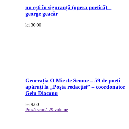
nu ești în siguranță (opera poetică) –
george geacăr
lei
30.00
Generația O Mie de Semne – 59 de poeți
apăruți la „Poșta redacției” – coordonator
Gelu Diaconu
lei
9.60
Proză scurtă
29 volume