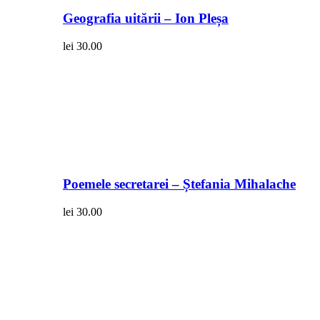
Geografia uitării – Ion Pleșa
lei
30.00
Poemele secretarei – Ștefania Mihalache
lei
30.00