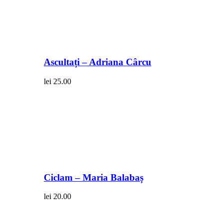
Ascultați – Adriana Cârcu
lei
25.00
Ciclam – Maria Balabaș
lei
20.00