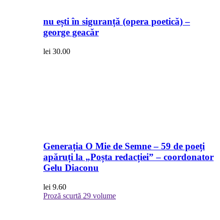
nu ești în siguranță (opera poetică) –
george geacăr
lei
30.00
Generația O Mie de Semne – 59 de poeți
apăruți la „Poșta redacției” – coordonator
Gelu Diaconu
lei
9.60
Proză scurtă
29 volume