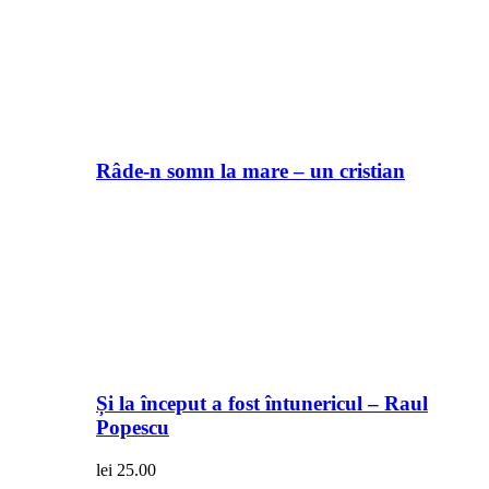
Râde-n somn la mare – un cristian
Și la început a fost întunericul – Raul
Popescu
lei
25.00