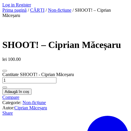
Log in
Register
Prima pagină
/
CĂRȚI
/
Non-ficțiune
/ SHOOT! – Ciprian
Măceșaru
SHOOT! – Ciprian Măceșaru
lei
100.00
Cantitate SHOOT! - Ciprian Măceșaru
Adaugă în coș
Compare
Categorie:
Non-ficțiune
Autor:
Ciprian Măceșaru
Share