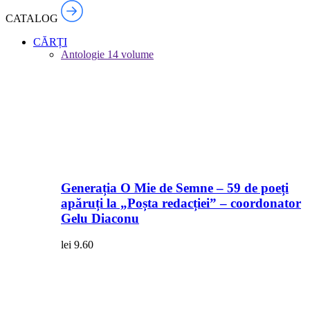
CATALOG
CĂRȚI
Antologie
14 volume
Generația O Mie de Semne – 59 de poeți
apăruți la „Poșta redacției” – coordonator
Gelu Diaconu
lei
9.60