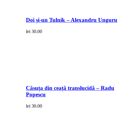
Doi și-un Tulnik – Alexandru Unguru
lei
30.00
Căsuța din ceață translucidă – Radu
Popescu
lei
30.00