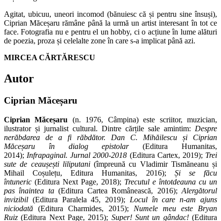
Agitat, ubicuu, uneori incomod (bănuiesc că și pentru sine însuși),
Ciprian Măceșaru rămâne până la urmă un artist interesant în tot ce
face. Fotografia nu e pentru el un hobby, ci o acțiune în lume alături
de poezia, proza și celelalte zone în care s-a implicat până azi.
MIRCEA CĂRTĂRESCU
Autor
Ciprian Măceșaru
Ciprian Măceșaru
(n. 1976, Câmpina) este scriitor, muzician,
ilustrator și jurnalist cultural. Dintre cărțile sale amintim:
Despre
nerăbdarea de a fi răbdător. Dan C. Mihăilescu și Ciprian
Măceșaru în dialog epistolar
(Editura Humanitas,
2014);
Infrapaginal. Jurnal 2000-2018
(Editura Cartex, 2019);
Trei
sute de ceaușești liliputani
(împreună cu Vladimir Tismăneanu și
Mihail Coșulețu, Editura Humanitas, 2016);
Și se făcu
întuneric
(Editura Next Page, 2018);
Trecutul e întotdeauna cu un
pas înaintea ta
(Editura Cartea Românească, 2016);
Alergătorul
invizibil
(Editura Paralela 45, 2019);
Locul în care n-am ajuns
niciodată
(Editura Charmides, 2015);
Numele meu este Bryan
Ruiz
(Editura Next Page, 2015);
Super! Sunt un gândac!
(Editura