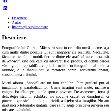
Descriere
Autor
Informații suplimentare
Descriere
Fotografiile lui Ciprian Măceșaru sunt în cele din urmă poeme, așa
cum multe dintre poeziile lui sunt
snaphots
ale realității. Necăutate,
făcute cu telefonul mobil, fiecare dintre ele arată că nu camera atât
de
low-tech
este cea care cu adevărat le-a produs, ci ochiul care-a
văzut grația irepetabilă a clipei. Iar ochiul, în fotografie mai mult ca
oriunde, e la rândul său o metaforă pentru adevăratul aparat,
sensibilitatea artistului.
Micul album „Shoot!” are un bun echilibru între graficul pur al
imaginilor și parabolicul lor. Unele imagini sunt mute, închise-n
enigma lor alb-negru, altele spun o poveste. De asemenea, forța și
delicatețea stau în echilibru: nu șocul e căutat cu dinadinsul, ci
puterea expresivă a liniilor, a privirii, a fețelor și-a situațiilor. Nu am
găsit nici o fotografie gratuită, care să nu agațe prin ceva privirea sau
mișcarea gândului.