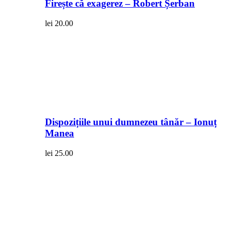
Firește că exagerez – Robert Șerban
lei
20.00
Dispozițiile unui dumnezeu tânăr – Ionuț
Manea
lei
25.00