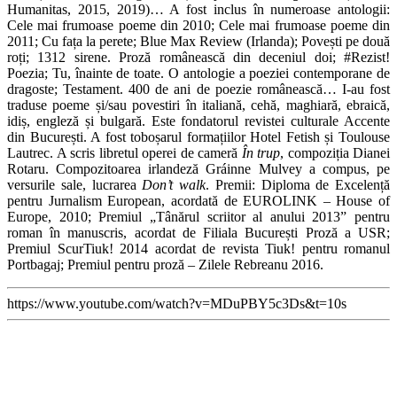
Humanitas, 2015, 2019)… A fost inclus în numeroase antologii:
Cele mai frumoase poeme din 2010; Cele mai frumoase poeme din
2011; Cu fața la perete; Blue Max Review (Irlanda); Povești pe două
roți; 1312 sirene. Proză românească din deceniul doi; #Rezist!
Poezia; Tu, înainte de toate. O antologie a poeziei contemporane de
dragoste; Testament. 400 de ani de poezie românească… I-au fost
traduse poeme și/sau povestiri în italiană, cehă, maghiară, ebraică,
idiș, engleză și bulgară. Este fondatorul revistei culturale Accente
din București. A fost toboșarul formațiilor Hotel Fetish și Toulouse
Lautrec. A scris libretul operei de cameră
În trup
, compoziția Dianei
Rotaru. Compozitoarea irlandeză Gráinne Mulvey a compus, pe
versurile sale, lucrarea
Don’t walk
. Premii: Diploma de Excelență
pentru Jurnalism European, acordată de EUROLINK – House of
Europe, 2010; Premiul „Tânărul scriitor al anului 2013” pentru
roman în manuscris, acordat de Filiala București Proză a USR;
Premiul ScurTiuk! 2014 acordat de revista Tiuk! pentru romanul
Portbagaj; Premiul pentru proză – Zilele Rebreanu 2016.
https://www.youtube.com/watch?v=MDuPBY5c3Ds&t=10s